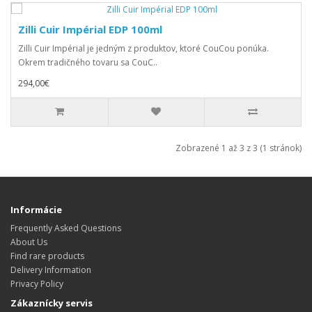
Zilli Cuir Impérial EDP 100ml
Zilli Cuir Impérial je jedným z produktov, ktoré CouCou ponúka.
Okrem tradičného tovaru sa CouC..
294,00€
Zobrazené 1 až 3 z 3 (1 stránok)
Informácie
Frequently Asked Questions
About Us
Find rare products
Delivery Information
Privacy Policy
Zákaznícky servis