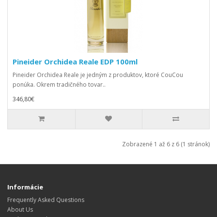
Pineider Orchidea Reale EDP 100ml
Pineider Orchidea Reale je jedným z produktov, ktoré CouCou
ponúka. Okrem tradičného tovar..
346,80€
Zobrazené 1 až 6 z 6 (1 stránok)
Informácie
Frequently Asked Questions
About Us