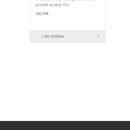
prestali vyrábať. Pre..
342,00€
DO KOŠÍKA