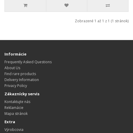
Zobrazené 1 až 1 z 1 (1 stránok)
Informácie
Frequently Asked Questions
About Us
Find rare products
Delivery Information
Privacy Policy
Zákaznícky servis
Kontaktujte nás
Reklamácie
Mapa stránok
Extra
Výrobcovia