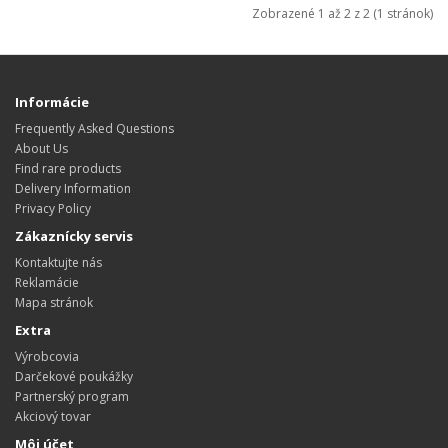
Zobrazené 1 až 2 z 2 (1 stránok)
Informácie
Frequently Asked Questions
About Us
Find rare products
Delivery Information
Privacy Policy
Zákaznícky servis
Kontaktujte nás
Reklamácie
Mapa stránok
Extra
Výrobcovia
Darčekové poukážky
Partnerský program
Akciový tovar
Môj účet