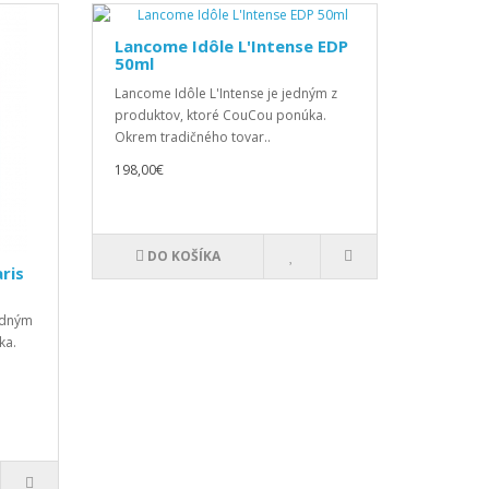
Lancome Idôle L'Intense EDP
50ml
Lancome Idôle L'Intense je jedným z
produktov, ktoré CouCou ponúka.
Okrem tradičného tovar..
198,00€
DO KOŠÍKA
ris
jedným
ka.