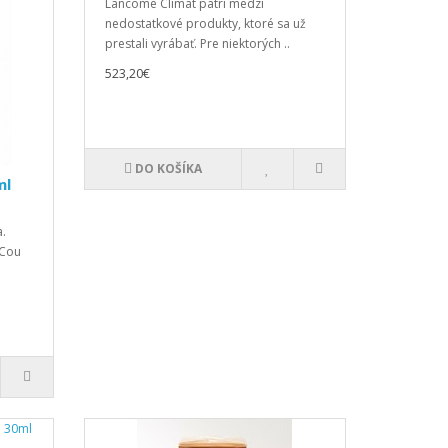
Lancome Climat patrí medzi
nedostatkové produkty, ktoré sa už
prestali vyrábať. Pre niektorých ..
523,20€
DO KOŠÍKA
ml
.
uCou