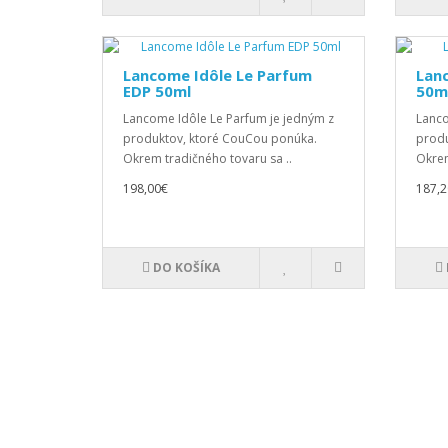
Lancome Idôle Le Parfum
Lan
EDP 50ml
50m
Lancome Idôle Le Parfum je jedným z
Lanco
produktov, ktoré CouCou ponúka.
produ
Okrem tradičného tovaru sa ..
Okrem
198,00€
187,2
DO KOŠÍKA