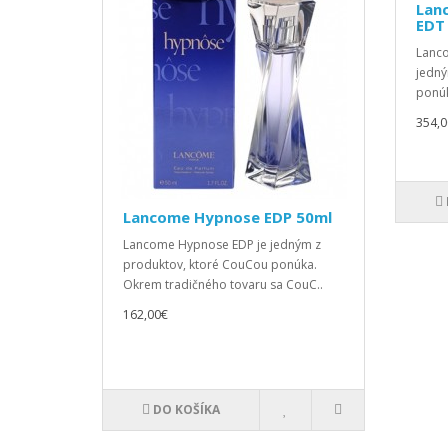
Lan
EDT
Lanc
jedný
ponúk
354,0
Lancome Hypnose EDP 50ml
Lancome Hypnose EDP je jedným z
produktov, ktoré CouCou ponúka.
Okrem tradičného tovaru sa CouC..
162,00€
DO KOŠÍKA