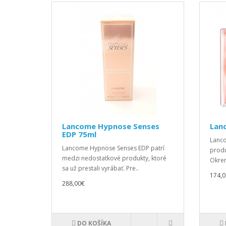
Lancome Hypnose Senses
Lan
EDP 75ml
Lanco
Lancome Hypnose Senses EDP patrí
produ
medzi nedostatkové produkty, ktoré
Okrem
sa už prestali vyrábať. Pre..
174,0
288,00€
DO KOŠÍKA