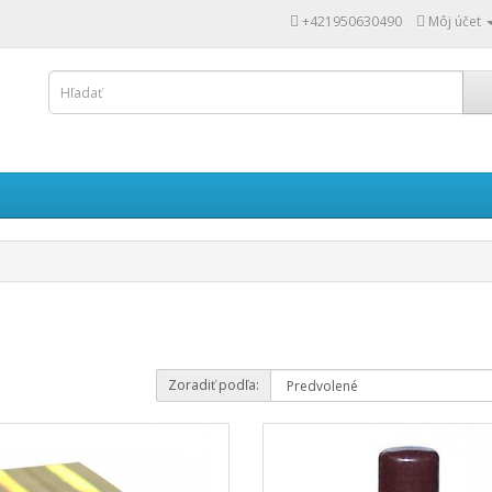
+421950630490
Môj účet
Zoradiť podľa: