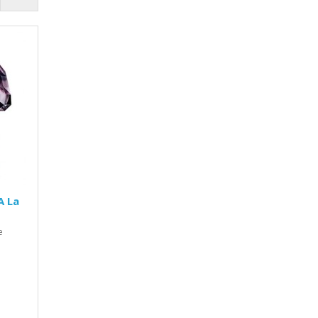
A La
e