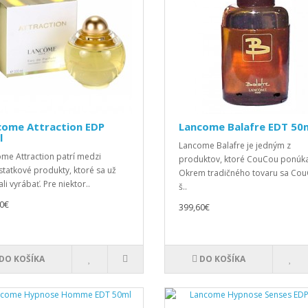
come Attraction EDP
Lancome Balafre EDT 50
l
Lancome Balafre je jedným z
me Attraction patrí medzi
produktov, ktoré CouCou ponúka
tatkové produkty, ktoré sa už
Okrem tradičného tovaru sa Co
li vyrábať. Pre niektor..
š..
0€
399,60€
DO KOŠÍKA
DO KOŠÍKA