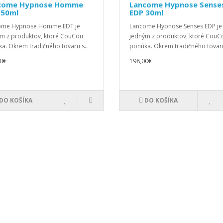
come Hypnose Homme
Lancome Hypnose Sense
 50ml
EDP 30ml
ome Hypnose Homme EDT je
Lancome Hypnose Senses EDP je
m z produktov, ktoré CouCou
jedným z produktov, ktoré CouC
a. Okrem tradičného tovaru s..
ponúka. Okrem tradičného tovaru
0€
198,00€
DO KOŠÍKA
DO KOŠÍKA