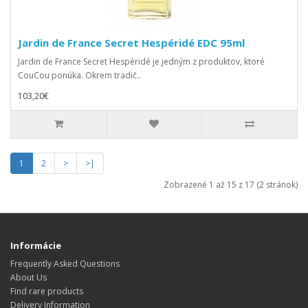
Jardin de France Secret Hespéridé EDC 95ml
Jardin de France Secret Hespéridé je jedným z produktov, ktoré
CouCou ponúka. Okrem tradič..
103,20€
1
2
>
>|
Zobrazené 1 až 15 z 17 (2 stránok)
Informácie
Frequently Asked Questions
About Us
Find rare products
Delivery Information