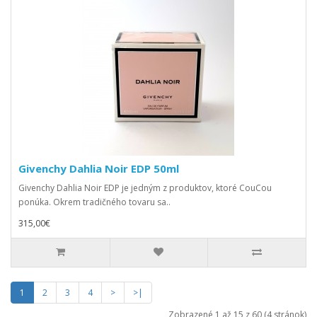
Givenchy Dahlia Noir EDP 50ml
Givenchy Dahlia Noir EDP je jedným z produktov, ktoré CouCou
ponúka. Okrem tradičného tovaru sa..
315,00€
1
2
3
4
>
>|
Zobrazené 1 až 15 z 60 (4 stránok)