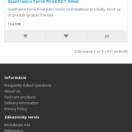
Gianfranco Ferré Rose EDT 50ml
Gianfranco Ferré Rose patrí medzi nedostatkové produkty, ktoré sa
už prestali vyrábať. Pre niek..
154,80€
Zobrazené 1 až 9 z 9 (1 stránok)
Informácie
Frequently Asked Questions
About Us
Find rare products
Delivery Information
Privacy Policy
Zákaznícky servis
Kontaktujte nás
Reklamácie