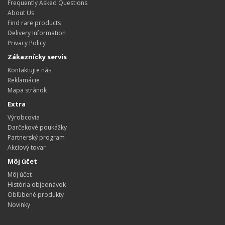
Frequently Asked Questions
About Us
Find rare products
Delivery Information
Privacy Policy
Zákaznícky servis
Kontaktujte nás
Reklamácie
Mapa stránok
Extra
Výrobcovia
Darčekové poukážky
Partnerský program
Akciový tovar
Môj účet
Môj účet
História objednávok
Obľúbené produkty
Novinky