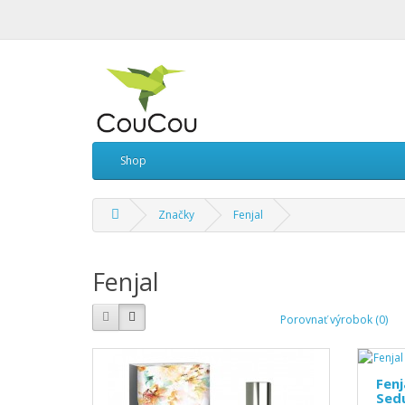
Shop
Značky
Fenjal
Fenjal
Porovnať výrobok (0)
Fenj
Sed