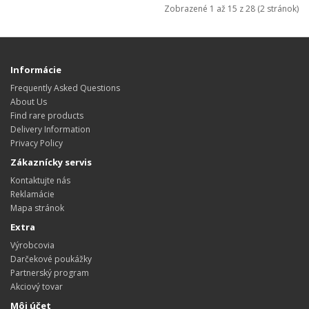
Zobrazené 1 až 15 z 28 (2 stránok)
Informácie
Frequently Asked Questions
About Us
Find rare products
Delivery Information
Privacy Policy
Zákaznícky servis
Kontaktujte nás
Reklamácie
Mapa stránok
Extra
Výrobcovia
Darčekové poukážky
Partnerský program
Akciový tovar
Môj účet