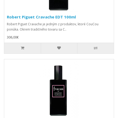
Robert Piguet Cravache EDT 100ml
Robert Piguet Cravache je jedným z produktov, ktoré CouCou
ponúka. Okrem tradičného tovaru sa C..
306,00€