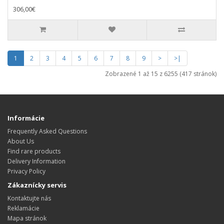
306,00€
1
2
3
4
5
6
7
8
9
>
>|
Zobrazené 1 až 15 z 6255 (417 stránok)
Informácie
Frequently Asked Questions
About Us
Find rare products
Delivery Information
Privacy Policy
Zákaznícky servis
Kontaktujte nás
Reklamácie
Mapa stránok