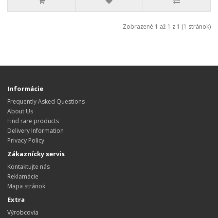
Zobrazené 1 až 1 z 1 (1 stránok)
Informácie
Frequently Asked Questions
About Us
Find rare products
Delivery Information
Privacy Policy
Zákaznícky servis
Kontaktujte nás
Reklamácie
Mapa stránok
Extra
Výrobcovia