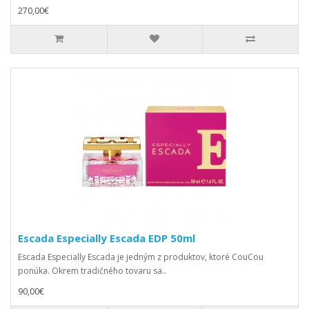
270,00€
Escada Especially Escada EDP 50ml
Escada Especially Escada je jedným z produktov, ktoré CouCou
ponúka. Okrem tradičného tovaru sa..
90,00€