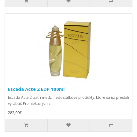
Escada Acte 2 EDP 100ml
Escada Acte 2 patrí medzi nedostatkové produkty, ktoré sa už prestali
vyrábať. Pre niektorých z..
282,00€