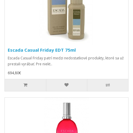
Escada Casual Friday EDT 75ml
Escada Casual Friday patrí medzi nedostatkové produkty, ktoré sa už
prestali vyrábať. Pre niekt..
694,80€