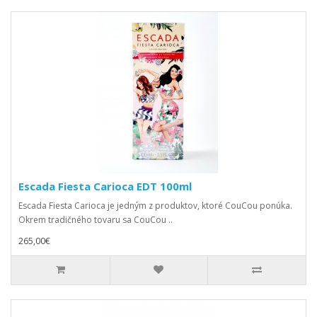
Escada Fiesta Carioca EDT 100ml
Escada Fiesta Carioca je jedným z produktov, ktoré CouCou ponúka.
Okrem tradičného tovaru sa CouCou ..
265,00€