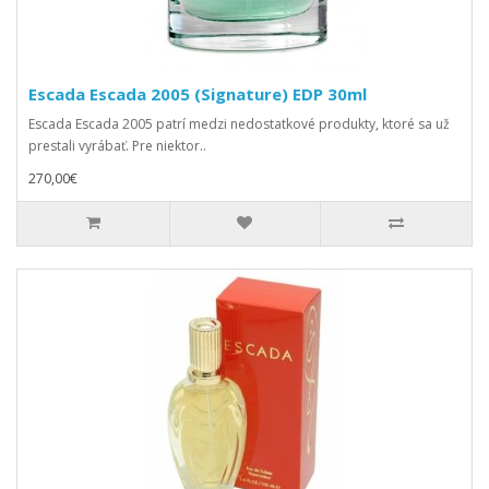
Escada Escada 2005 (Signature) EDP 30ml
Escada Escada 2005 patrí medzi nedostatkové produkty, ktoré sa už
prestali vyrábať. Pre niektor..
270,00€