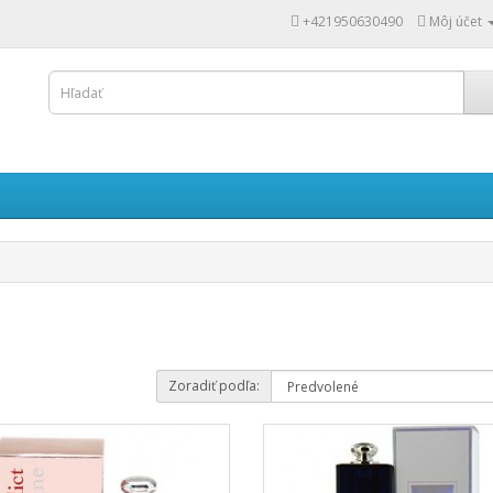
+421950630490
Môj účet
Zoradiť podľa: