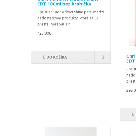
EDT 100ml bez krabičky
Christian Dior Addict Shine patrí medzi
nedostatkové produkty, ktoré sa už
prestali vyrábať. Pr..
425,00€
Chri
DO KOŠÍKA
EDT
Chris
nedos
presta
398,0