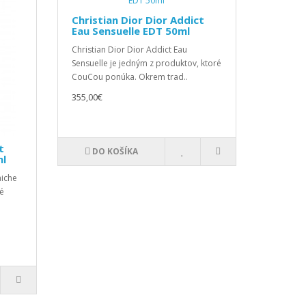
Christian Dior Dior Addict
Eau Sensuelle EDT 50ml
Christian Dior Dior Addict Eau
Sensuelle je jedným z produktov, ktoré
CouCou ponúka. Okrem trad..
355,00€
t
DO KOŠÍKA
ml
aiche
ré