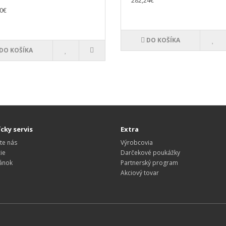
282,24€
0€
DO KOŠÍKA
DO KOŠÍKA
cky servis
Extra
te nás
Výrobcovia
ie
Darčekové poukážky
ánok
Partnerský program
Akciový tovar