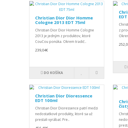
Chri
EDT
Christian Dior Dior Homme
Cologne 2013 EDT 75ml
Chris
Christian Dior Dior Homme Cologne
z pro
2013 je jedným z produktov, ktoré
Okrem
CouCou ponúka. Okrem tradič..
252,0
239,04€
DO KOŠÍKA
Christian Dior Dioressence
EDT 100ml
Chri
čist
Christian Dior Dioressence patrí medzi
nedostatkové produkty, ktoré sa už
Chris
prestali vyrábať. Pre..
nedos
presta