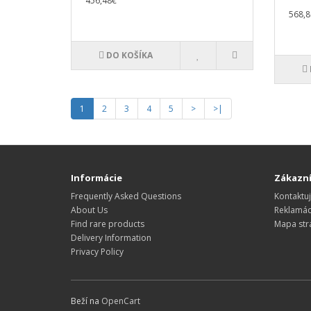
456,48€
568,8
DO KOŠÍKA
1
2
3
4
5
>
>|
Informácie
Zákazní
Frequently Asked Questions
Kontaktuj
About Us
Reklamác
Find rare products
Mapa str
Delivery Information
Privacy Policy
Beží na
OpenCart