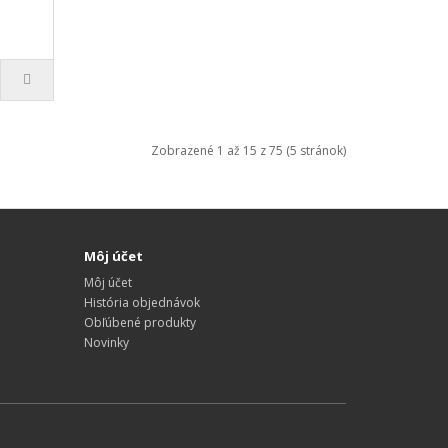
Zobrazené 1 až 15 z 75 (5 stránok)
Môj účet
Môj účet
História objednávok
Obľúbené produkty
Novinky