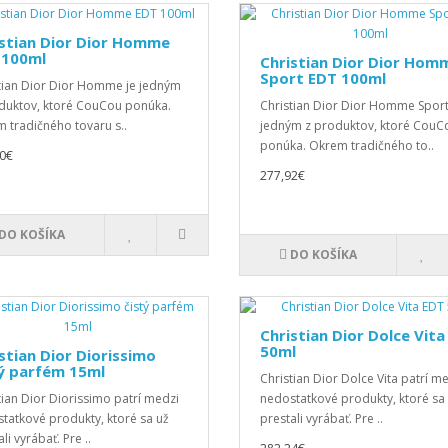
stian Dior Dior Homme
 100ml
Christian Dior Dior Hom
Sport EDT 100ml
tian Dior Dior Homme je jedným
duktov, ktoré CouCou ponúka.
Christian Dior Dior Homme Sport
 tradičného tovaru s..
jedným z produktov, ktoré CouC
ponúka. Okrem tradičného to..
0€
277,92€
DO KOŠÍKA
DO KOŠÍKA
Christian Dior Dolce Vita
50ml
stian Dior Diorissimo
ý parfém 15ml
Christian Dior Dolce Vita patrí m
tian Dior Diorissimo patrí medzi
nedostatkové produkty, ktoré sa
tatkové produkty, ktoré sa už
prestali vyrábať. Pre ..
li vyrábať. Pre ..