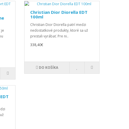
Christian Dior Diorella EDT
100ml
me
Christian Dior Diorella patrí medzi
 je
nedostatkové produkty, ktoré sa už
ou
prestali vyrábať. Pre ni..
338,40€
DO KOŠÍKA
 EDT
edzi
 už