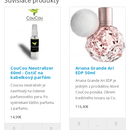
Súvisiace produkty
CouCou Neutralizer
Ariana Grande Ari
60ml - čistič na
EDP 50ml
kabelkový parfém
Ariana Grande Ari EDP je
Coucou neutralizér je
jedným z produktov, ktoré
navrhnutý na čistenie
CouCou ponúka. Okrem
parfumového pera. Po
tradičného tovaru sa Co..
vystriekaní Vášho parfumu
116,40€
z parfumo..
14,99€