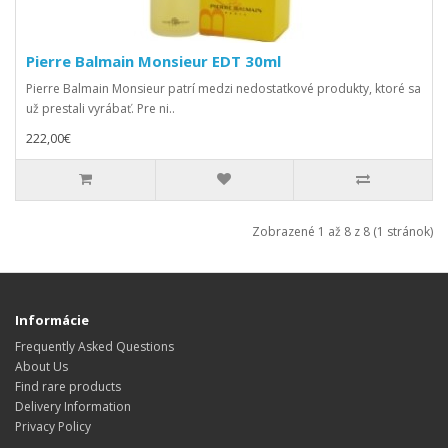
Pierre Balmain Monsieur EDT 30ml
Pierre Balmain Monsieur patrí medzi nedostatkové produkty, ktoré sa
už prestali vyrábať. Pre ni..
222,00€
Zobrazené 1 až 8 z 8 (1 stránok)
Informácie
Frequently Asked Questions
About Us
Find rare products
Delivery Information
Privacy Policy