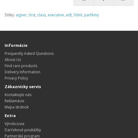
Štítky:
aigner
,
first
,
class
,
executive
,
edt
,
50ml
,
parfémy
Informácie
Frequently Asked Questions
About Us
Find rare products
Delivery Information
Privacy Policy
Zákaznícky servis
Kontaktujte nás
Reklamácie
Mapa stránok
Extra
Výrobcovia
Darčekové poukážky
Partnerský program