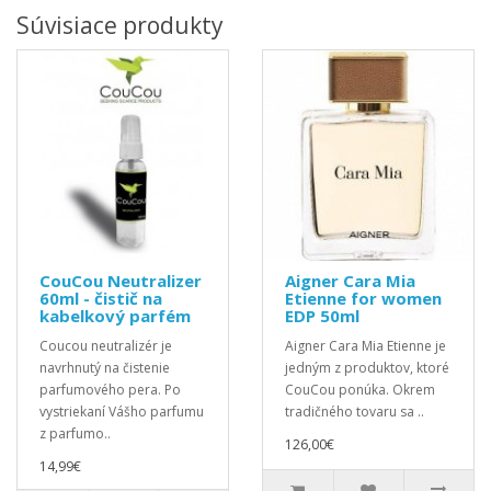
Súvisiace produkty
CouCou Neutralizer
Aigner Cara Mia
60ml - čistič na
Etienne for women
kabelkový parfém
EDP 50ml
Coucou neutralizér je
Aigner Cara Mia Etienne je
navrhnutý na čistenie
jedným z produktov, ktoré
parfumového pera. Po
CouCou ponúka. Okrem
vystriekaní Vášho parfumu
tradičného tovaru sa ..
z parfumo..
126,00€
14,99€