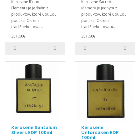
Kerosene R'oud
Kerosene Sacred
Elements je jedným z
Memory je jedným z
produktov, ktoré CouCou
produktov, ktoré CouCou
ponúka. Okrem
ponúka. Okrem
tradičného tovar..
tradičného tovaru..
351,60€
351,60€
Kerosene Santalum
Kerosene
Slivers EDP 100ml
Unforsaken EDP
100ml