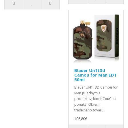
Blauer Un1t3d
Camou for Man EDT
50ml
Blauer UN1T3D Camou for
Man je jedným z
produktov, ktoré CouCou
ponúka. Okrem
tradičného tovaru..
106,80€