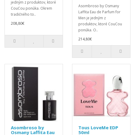
jedným z produktov, ktoré
Asombroso by Osmany
CouCou ponúka. Okrem
Laffita Eau de Parfum for
tradičného to..
Men je jedným z
208,80€
produktov, ktoré CouCou
ponúka. O..
214,80€
Asombroso by
Tous LoveMe EDP
Osmany Laffita Eau
50ml