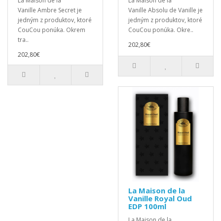
La Maison de la
La Maison de la
Vanille Ambre Secret je
Vanille Absolu de Vanille je
jedným z produktov, ktoré
jedným z produktov, ktoré
CouCou ponúka. Okrem
CouCou ponúka. Okre..
tra..
202,80€
202,80€
La Maison de la
Vanille Royal Oud
EDP 100ml
La Maison de la