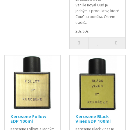
Vanille Royal Oud je
jedným z produktov, ktoré
CouCou ponúka. Okrem
tradič..
202,80€
Kerosene Follow
Kerosene Black
EDP 100ml
Vines EDP 100ml
Kerosene Follow je jedným
Kerosene Black Vines je