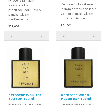
Kerosene Santalum
Kerosene Unforsaken je
Slivers je jedným z
jedným z produktov, ktoré
produktov, ktoré CouCou
CouCou ponúka. Okrem
ponúka. Okrem
tradičného tovaru sa..
tradičného tov..
351,60€
351,60€
Kerosene Walk the
Kerosene Wood
Sea EDP 100ml
Haven EDP 100ml
Kerosene Walk the Sea je
Kerosene Wood Haven je