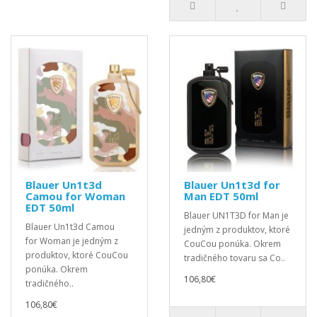
Blauer Un1t3d
Blauer Un1t3d for
Camou for Woman
Man EDT 50ml
EDT 50ml
Blauer UN1T3D for Man je
Blauer Un1t3d Camou
jedným z produktov, ktoré
for Woman je jedným z
CouCou ponúka. Okrem
produktov, ktoré CouCou
tradičného tovaru sa Co..
ponúka. Okrem
106,80€
tradičného..
106,80€