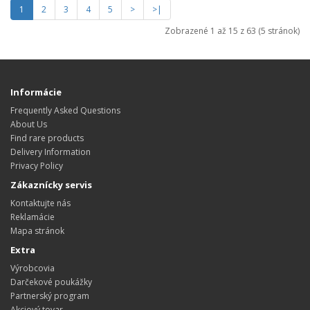
1
2
3
4
5
>
>|
Zobrazené 1 až 15 z 63 (5 stránok)
Informácie
Frequently Asked Questions
About Us
Find rare products
Delivery Information
Privacy Policy
Zákaznícky servis
Kontaktujte nás
Reklamácie
Mapa stránok
Extra
Výrobcovia
Darčekové poukážky
Partnerský program
Akciový tovar