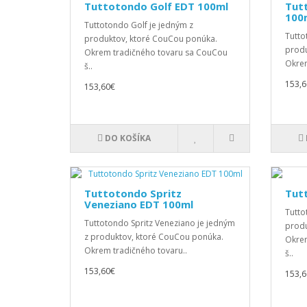
Tuttotondo Golf EDT 100ml
Tut
100
Tuttotondo Golf je jedným z
Tutto
produktov, ktoré CouCou ponúka.
produ
Okrem tradičného tovaru sa CouCou
Okrem
š..
153,6
153,60€
DO KOŠÍKA
Tuttotondo Spritz
Tut
Veneziano EDT 100ml
Tutto
Tuttotondo Spritz Veneziano je jedným
produ
z produktov, ktoré CouCou ponúka.
Okrem
Okrem tradičného tovaru..
š..
153,60€
153,6