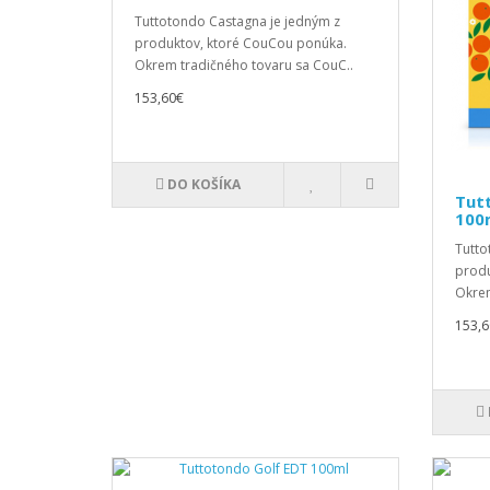
Tuttotondo Castagna je jedným z
produktov, ktoré CouCou ponúka.
Okrem tradičného tovaru sa CouC..
153,60€
DO KOŠÍKA
Tut
100
Tutto
produ
Okrem
153,6