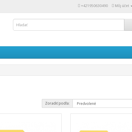
+421950630490
Môj účet
Zoradiť podľa: