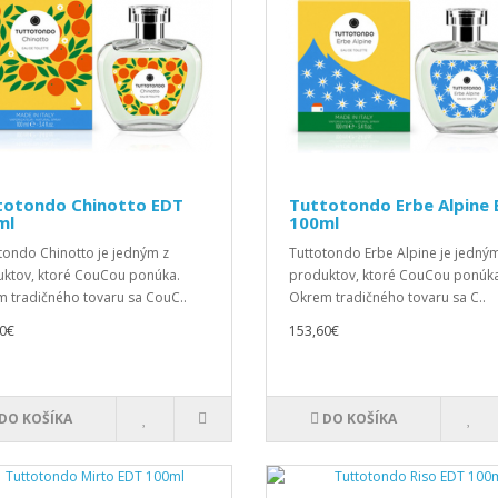
totondo Chinotto EDT
Tuttotondo Erbe Alpine
ml
100ml
tondo Chinotto je jedným z
Tuttotondo Erbe Alpine je jedný
ktov, ktoré CouCou ponúka.
produktov, ktoré CouCou ponúka
 tradičného tovaru sa CouC..
Okrem tradičného tovaru sa C..
0€
153,60€
DO KOŠÍKA
DO KOŠÍKA