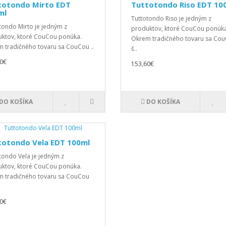
totondo Mirto EDT
Tuttotondo Riso EDT 10
ml
Tuttotondo Riso je jedným z
tondo Mirto je jedným z
produktov, ktoré CouCou ponúka
ktov, ktoré CouCou ponúka.
Okrem tradičného tovaru sa Co
 tradičného tovaru sa CouCou ..
š..
0€
153,60€
DO KOŠÍKA
DO KOŠÍKA
totondo Vela EDT 100ml
tondo Vela je jedným z
ktov, ktoré CouCou ponúka.
 tradičného tovaru sa CouCou
0€