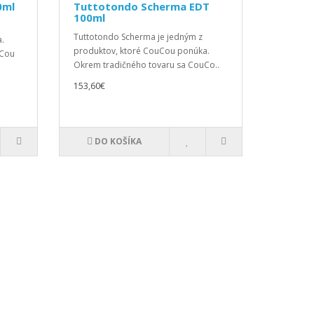
0ml
Tuttotondo Scherma EDT
100ml
Tuttotondo Scherma je jedným z
.
produktov, ktoré CouCou ponúka.
uCou
Okrem tradičného tovaru sa CouCo..
153,60€
DO KOŠÍKA