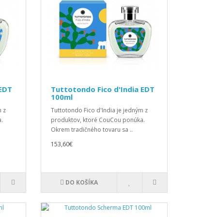
 EDT
Tuttotondo Fico d'India EDT
100ml
m z
Tuttotondo Fico d'India je jedným z
.
produktov, ktoré CouCou ponúka.
Okrem tradičného tovaru sa ..
153,60€
DO KOŠÍKA