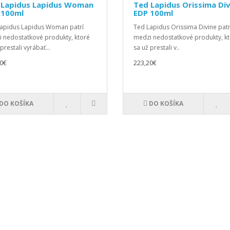
 Lapidus Lapidus Woman
Ted Lapidus Orissima Div
 100ml
EDP 100ml
apidus Lapidus Woman patrí
Ted Lapidus Orissima Divine patr
 nedostatkové produkty, ktoré
medzi nedostatkové produkty, k
prestali vyrábať...
sa už prestali v..
0€
223,20€
DO KOŠÍKA
DO KOŠÍKA