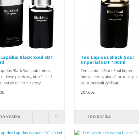
Lapidus Black Soul EDT
Ted Lapidus Black Soul
ml
Imperial EDT 100ml
apidus Black Soul patrí medzi
Ted Lapidus Black Soul Imperial p
tatkové produkty, ktoré sa už
medzi nedostatkové produkty, k
li vyrábať. Pre niektorý..
sa už prestali vyrábať..
0€
207,60€
DO KOŠÍKA
DO KOŠÍKA