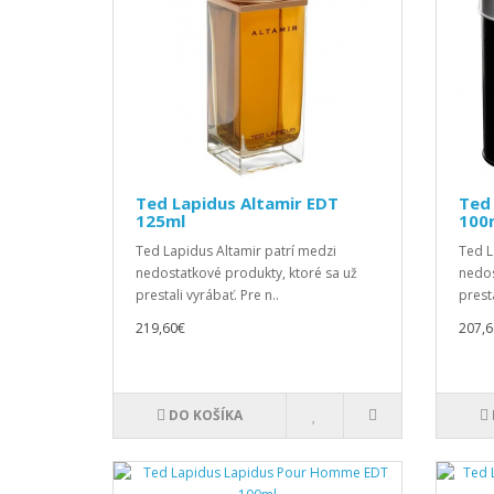
Ted Lapidus Altamir EDT
Ted 
125ml
100
Ted Lapidus Altamir patrí medzi
Ted L
nedostatkové produkty, ktoré sa už
nedos
prestali vyrábať. Pre n..
presta
219,60€
207,6
DO KOŠÍKA