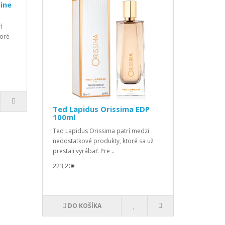
ine
í
toré
Ted Lapidus Orissima EDP
100ml
Ted Lapidus Orissima patrí medzi
nedostatkové produkty, ktoré sa už
prestali vyrábať. Pre ..
223,20€
DO KOŠÍKA