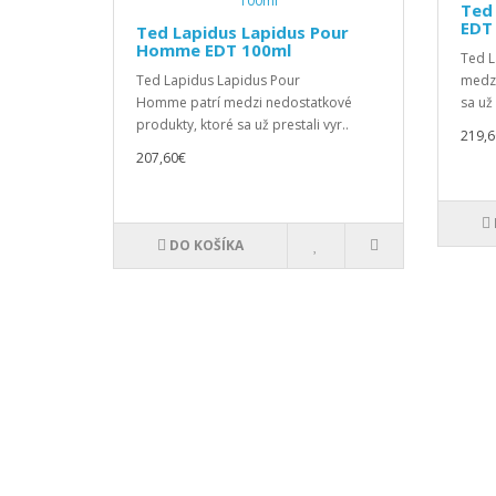
Ted
EDT
Ted Lapidus Lapidus Pour
Homme EDT 100ml
Ted L
Ted Lapidus Lapidus Pour
medzi
Homme patrí medzi nedostatkové
sa už 
produkty, ktoré sa už prestali vyr..
219,6
207,60€
DO KOŠÍKA