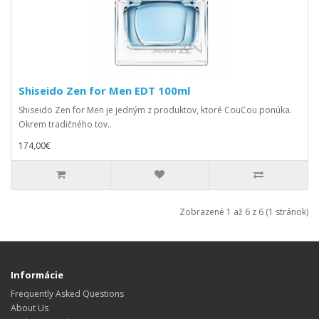
Shiseido Zen for Men EDT 100ml
Shiseido Zen for Men je jedným z produktov, ktoré CouCou ponúka.
Okrem tradičného tov..
174,00€
Zobrazené 1 až 6 z 6 (1 stránok)
Informácie
Frequently Asked Questions
About Us