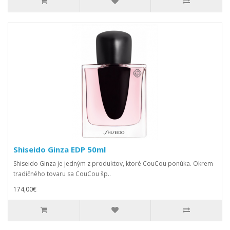
Shiseido Ginza EDP 50ml
Shiseido Ginza je jedným z produktov, ktoré CouCou ponúka. Okrem
tradičného tovaru sa CouCou šp..
174,00€