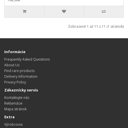
Zobrazené 1 až 11 z 11 (1 stránok)
Informácie
Frequently Asked Questions
About Us
Find rare products
Delivery Information
Privacy Policy
Zákaznícky servis
Kontaktujte nás
Reklamácie
Mapa stránok
Extra
Výrobcovia