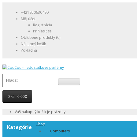
+421950630490
Môj účet
Registrácia
Prihlásiť sa
Obľúbené produkty (0)
Nákupný košík
Pokladňa
0 ks - 0,00€
Váš nákupný košík je prázdny!
Shop
Kategórie
Computers