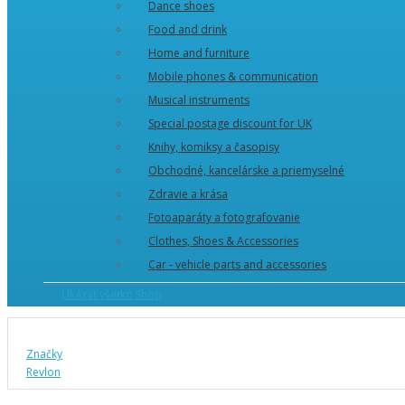
Dance shoes
Food and drink
Home and furniture
Mobile phones & communication
Musical instruments
Special postage discount for UK
Knihy, komiksy a časopisy
Obchodné, kancelárske a priemyselné
Zdravie a krása
Fotoaparáty a fotografovanie
Clothes, Shoes & Accessories
Car - vehicle parts and accessories
Ukázať všetko Shop
Značky
Revlon