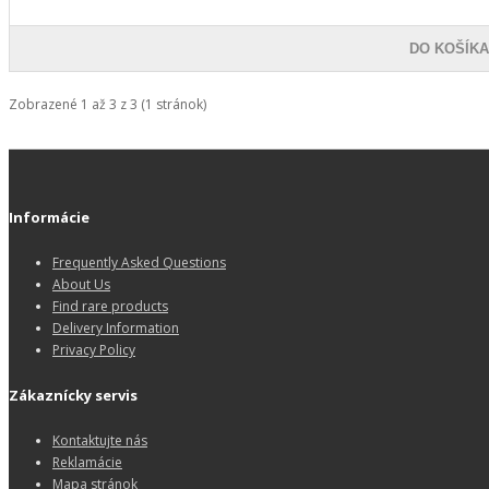
DO KOŠÍK
Zobrazené 1 až 3 z 3 (1 stránok)
Informácie
Frequently Asked Questions
About Us
Find rare products
Delivery Information
Privacy Policy
Zákaznícky servis
Kontaktujte nás
Reklamácie
Mapa stránok