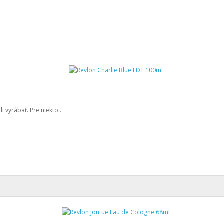
i vyrábať. Pre niekto..
A