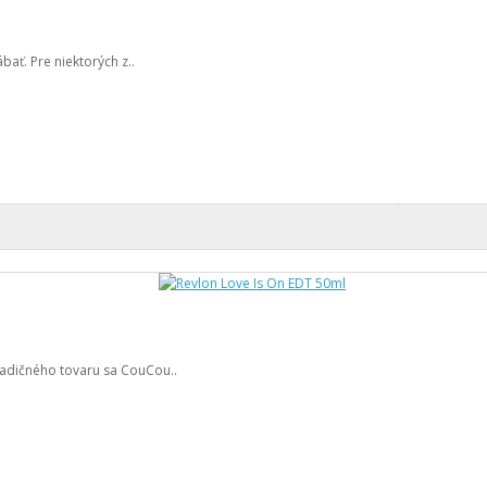
bať. Pre niektorých z..
A
radičného tovaru sa CouCou..