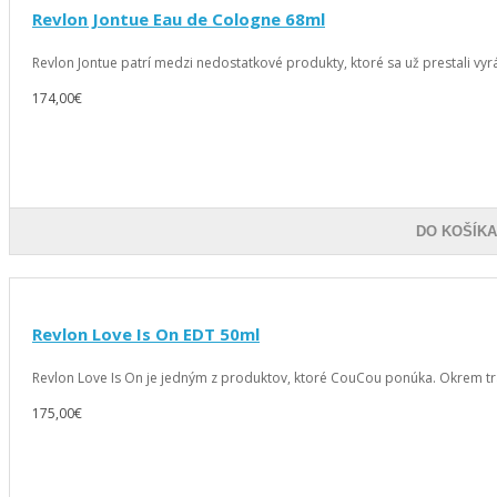
Revlon Jontue Eau de Cologne 68ml
Revlon Jontue patrí medzi nedostatkové produkty, ktoré sa už prestali vyrá
174,00€
DO KOŠÍK
Revlon Love Is On EDT 50ml
Revlon Love Is On je jedným z produktov, ktoré CouCou ponúka. Okrem t
175,00€