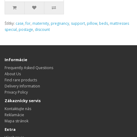
Štítky:
case
,
for
,
maternity
,
pregnancy
,
support
,
pillow
,
beds
,
mattresses
special
,
postage
,
discount
Informácie
Frequently Asked Questions
About Us
Find rare products
Delivery Information
Privacy Policy
Zákaznícky servis
Kontaktujte nás
Reklamácie
Mapa stránok
Extra