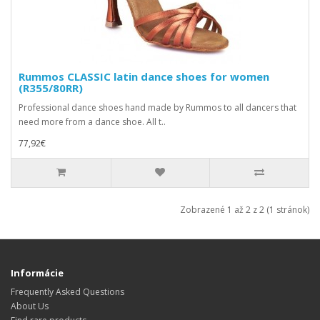
Rummos CLASSIC latin dance shoes for women
(R355/80RR)
Professional dance shoes hand made by Rummos to all dancers that
need more from a dance shoe. All t..
77,92€
Zobrazené 1 až 2 z 2 (1 stránok)
Informácie
Frequently Asked Questions
About Us