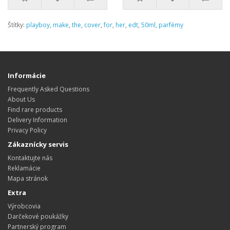
Štítky:
playboy
,
make
,
the
,
cover
,
for
,
her
,
edt
,
50ml
,
parfémy
Informácie
Frequently Asked Questions
About Us
Find rare products
Delivery Information
Privacy Policy
Zákaznícky servis
Kontaktujte nás
Reklamácie
Mapa stránok
Extra
Výrobcovia
Darčekové poukážky
Partnerský program