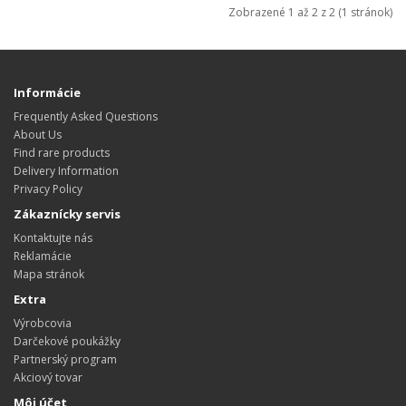
Zobrazené 1 až 2 z 2 (1 stránok)
Informácie
Frequently Asked Questions
About Us
Find rare products
Delivery Information
Privacy Policy
Zákaznícky servis
Kontaktujte nás
Reklamácie
Mapa stránok
Extra
Výrobcovia
Darčekové poukážky
Partnerský program
Akciový tovar
Môj účet