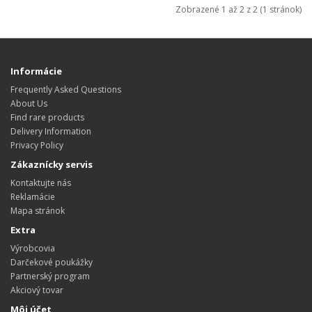
Zobrazené 1 až 2 z 2 (1 stránok)
Informácie
Frequently Asked Questions
About Us
Find rare products
Delivery Information
Privacy Policy
Zákaznícky servis
Kontaktujte nás
Reklamácie
Mapa stránok
Extra
Výrobcovia
Darčekové poukážky
Partnerský program
Akciový tovar
Môj účet