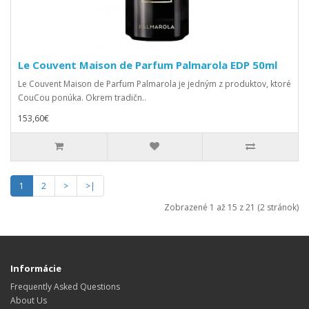
Le Couvent Maison de Parfum Palmarola EDP 50ml
Le Couvent Maison de Parfum Palmarola je jedným z produktov, ktoré
CouCou ponúka. Okrem tradičn..
153,60€
1
2
>
>|
Zobrazené 1 až 15 z 21 (2 stránok)
Informácie
Frequently Asked Questions
About Us