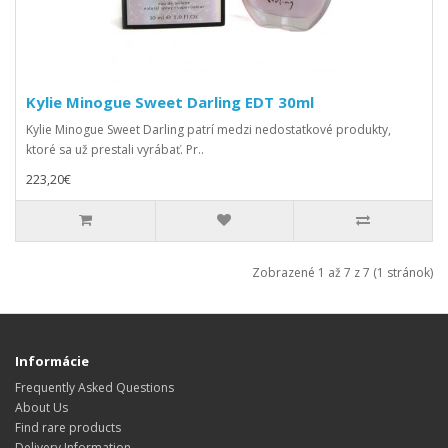
Kylie Minogue Sweet Darling EDT 30ml
Kylie Minogue Sweet Darling patrí medzi nedostatkové produkty,
ktoré sa už prestali vyrábať. Pr..
223,20€
Zobrazené 1 až 7 z 7 (1 stránok)
Informácie
Frequently Asked Questions
About Us
Find rare products
Delivery Information