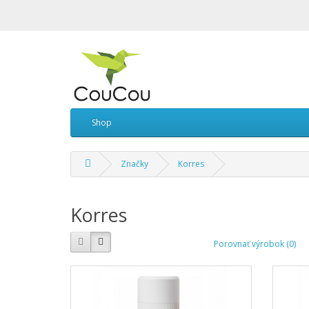
Shop
Značky
Korres
Korres
Porovnať výrobok (0)