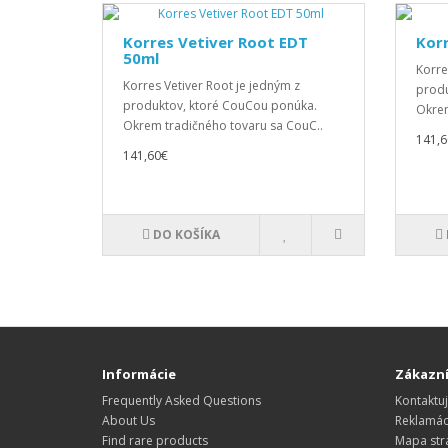
Korres Vetiver Root EDT
Kor
50ml
Korre
Korres Vetiver Root je jedným z
produ
produktov, ktoré CouCou ponúka.
Okrem
Okrem tradičného tovaru sa CouC..
141,6
141,60€
DO KOŠÍKA
Informácie
Zákazní
Frequently Asked Questions
Kontaktuj
About Us
Reklamác
Find rare products
Mapa str