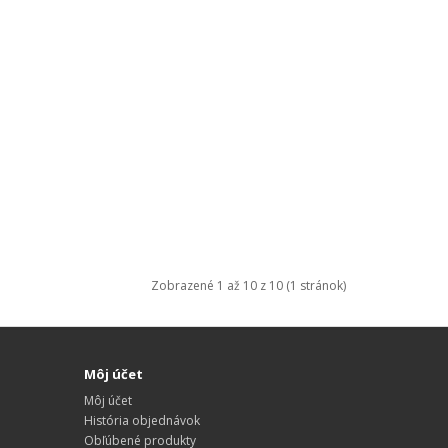
Zobrazené 1 až 10 z 10 (1 stránok)
Môj účet
Môj účet
História objednávok
Obľúbené produkty