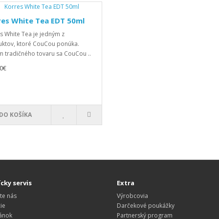
res White Tea EDT 50ml
s White Tea je jedným z
ktov, ktoré CouCou ponúka.
 tradičného tovaru sa CouCou ..
0€
DO KOŠÍKA
cky servis
Extra
te nás
Výrobcovia
ie
Darčekové poukážky
ánok
Partnerský program