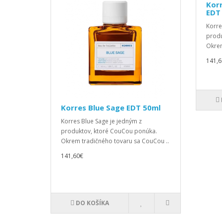
Kor
EDT
Korre
produ
Okrem
141,6
Korres Blue Sage EDT 50ml
Korres Blue Sage je jedným z
produktov, ktoré CouCou ponúka.
Okrem tradičného tovaru sa CouCou ..
141,60€
DO KOŠÍKA