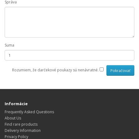
Správa
Suma
Rozumiem, že darčekové poukazy sú nenávratné.
Informácie
Frequently Asked Questions
About Us
Find rare products
Delivery Information
Privacy Policy