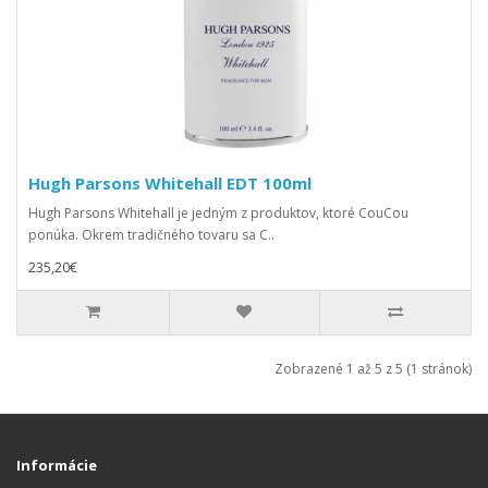
Hugh Parsons Whitehall EDT 100ml
Hugh Parsons Whitehall je jedným z produktov, ktoré CouCou
ponúka. Okrem tradičného tovaru sa C..
235,20€
Zobrazené 1 až 5 z 5 (1 stránok)
Informácie