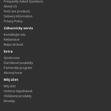
Frequently Asked Questions
About Us
Find rare products
Delivery Information
Privacy Policy
Zákaznícky servis
Kontaktujte nás
Reklamácie
Mapa stránok
Extra
Výrobcovia
Darčekové poukážky
Partnerský program
Akciový tovar
Môj účet
Môj účet
História objednávok
Obľúbené produkty
Novinky