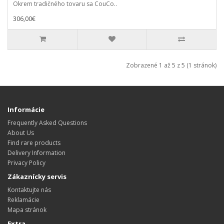
Okrem tradičného tovaru sa CouCo..
306,00€
Zobrazené 1 až 5 z 5 (1 stránok)
Informácie
Frequently Asked Questions
About Us
Find rare products
Delivery Information
Privacy Policy
Zákaznícky servis
Kontaktujte nás
Reklamácie
Mapa stránok
Extra