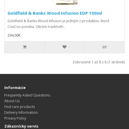
Goldfield & Banks Wood Infusion EDP 100ml
Goldfield & Banks Wood Infusion je jedným z produktov, ktoré
CouCou ponúka. Okrem tradičnéh..
294,00€
Zobrazené 1 až 8 z 8 (1 stránok)
Informácie
Frequently Asked Questions
About Us
Find rare products
Delivery Information
Privacy Policy
Zákaznícky servis