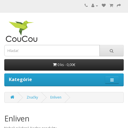
0 ks - 0,00€
Kategórie
Značky
Enliven
Enliven