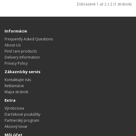
Zobrazené 1 až 2 z 2 (1 stránok)
Informácie
Frequently Asked Questions
About Us
Find rare products
Delivery Information
Privacy Policy
Zákaznícky servis
Kontaktujte nás
Reklamácie
Mapa stránok
Extra
Výrobcovia
Darčekové poukážky
Partnerský program
Akciový tovar
Môj účet