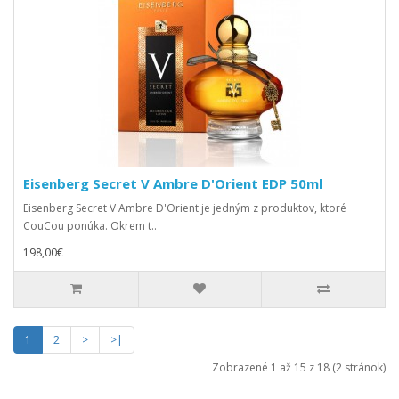
Eisenberg Secret V Ambre D'Orient EDP 50ml
Eisenberg Secret V Ambre D'Orient je jedným z produktov, ktoré
CouCou ponúka. Okrem t..
198,00€
1
2
>
>|
Zobrazené 1 až 15 z 18 (2 stránok)