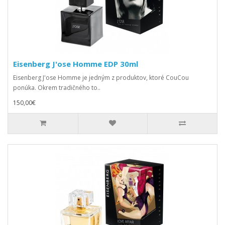
Eisenberg J'ose Homme EDP 30ml
Eisenberg J'ose Homme je jedným z produktov, ktoré CouCou
ponúka. Okrem tradičného to..
150,00€