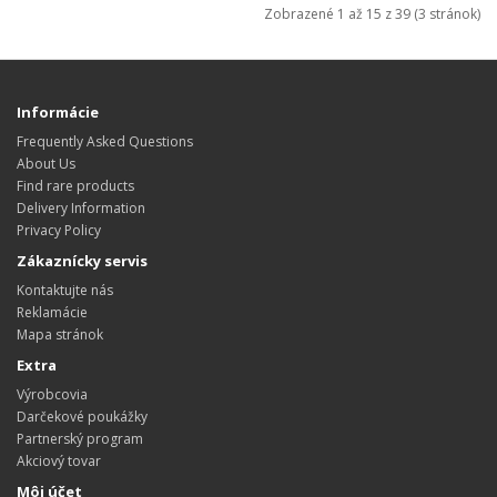
Zobrazené 1 až 15 z 39 (3 stránok)
Informácie
Frequently Asked Questions
About Us
Find rare products
Delivery Information
Privacy Policy
Zákaznícky servis
Kontaktujte nás
Reklamácie
Mapa stránok
Extra
Výrobcovia
Darčekové poukážky
Partnerský program
Akciový tovar
Môj účet