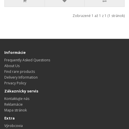
Zobrazené 1 až 1 z 1 (1 stránok)
Informácie
Frequently Asked Questions
About Us
Find rare products
Delivery Information
Privacy Policy
Zákaznícky servis
Kontaktujte nás
Reklamácie
Mapa stránok
Extra
Výrobcovia