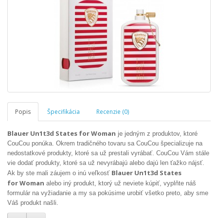
Popis
Špecifikácia
Recenzie (0)
Blauer Un1t3d States for
Woman
je jedným z produktov, ktoré
CouCou ponúka. Okrem tradičného tovaru sa CouCou špecializuje na
nedostatkové produkty, ktoré sa už prestali vyrábať. CouCou Vám stále
vie dodať produkty, ktoré sa už nevyrábajú alebo dajú len ťažko nájsť.
Blauer Un1t3d States
Ak by ste mali záujem o inú veľkosť
for
Woman
alebo iný produkt, ktorý už neviete kúpiť, vyplňte náš
formulár na vyžiadanie a my sa pokúsime urobiť všetko preto, aby sme
Váš produkt našli.