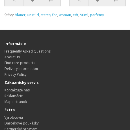
Štítky:
blauer
,
un1t3d
,
states
,
for
,
woman
,
edt
,
50ml
,
parfémy
Informácie
Frequently Asked Questions
About Us
Find rare products
Delivery Information
Privacy Policy
Zákaznícky servis
Kontaktujte nás
Reklamácie
Mapa stránok
Extra
Výrobcovia
Darčekové poukážky
Partnerský program