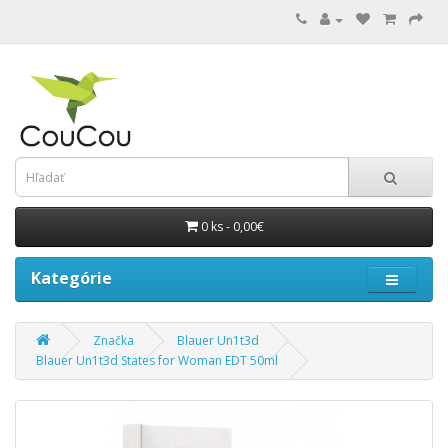
0 ks - 0,00€
Kategórie
Značka
Blauer Un1t3d
Blauer Un1t3d States for Woman EDT 50ml