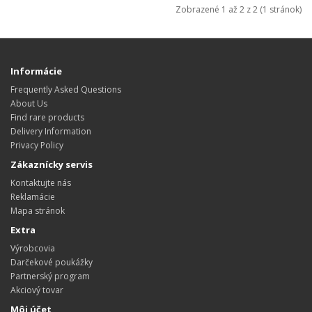
Zobrazené 1 až 2 z 2 (1 stránok)
Informácie
Frequently Asked Questions
About Us
Find rare products
Delivery Information
Privacy Policy
Zákaznícky servis
Kontaktujte nás
Reklamácie
Mapa stránok
Extra
Výrobcovia
Darčekové poukážky
Partnerský program
Akciový tovar
Môj účet