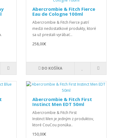
ay
Abercrombie & Fitch Fierce
l
Eau de Cologne 100ml
Abercrombie & Fitch Fierce patrí
medzi nedostatkové produkty, ktoré
.
sa už prestali vyrábať...
258,00€
DO KOŠÍKA
t
Abercrombie & Fitch First
Instinct Men EDT 50ml
Abercrombie & Fitch First
Instinct Men je jedným z produktov,
ktoré CouCou ponúka..
150,00€