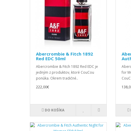
Abercrombie & Fitch 1892
Abe
Red EDC 50ml
Auth
Abercrombie & Fitch 1892 Red EDC je
Aberc
jedným z produktov, ktoré CouCou
for M
ponúka. Okrem tradičné..
CouCo
222,00€
138,0
DO KOŠÍKA