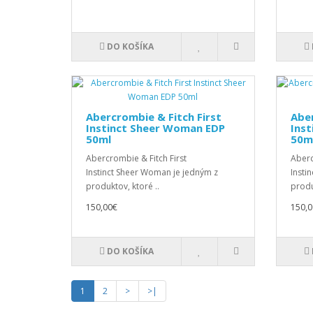
DO KOŠÍKA
Abercrombie & Fitch First
Aber
Instinct Sheer Woman EDP
Ins
50ml
50m
Abercrombie & Fitch First
Aberc
Instinct Sheer Woman je jedným z
Insti
produktov, ktoré ..
produ
150,00€
150,0
DO KOŠÍKA
1
2
>
>|