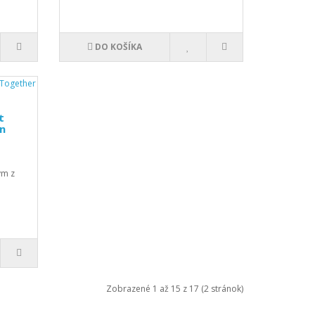
DO KOŠÍKA
t
n
ým z
Zobrazené 1 až 15 z 17 (2 stránok)