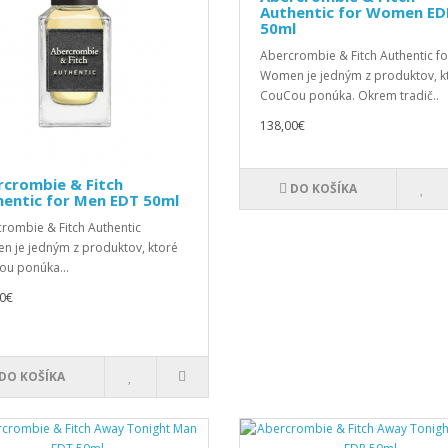
Authentic for Women ED
50ml
Abercrombie & Fitch Authentic fo
Women je jedným z produktov, k
CouCou ponúka. Okrem tradič..
138,00€
rcrombie & Fitch
DO KOŠÍKA
entic for Men EDT 50ml
rombie & Fitch Authentic
en je jedným z produktov, ktoré
u ponúka...
0€
DO KOŠÍKA