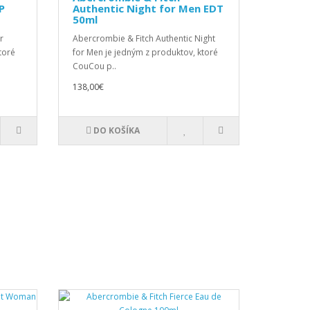
P
Authentic Night for Men EDT
50ml
r
Abercrombie & Fitch Authentic Night
toré
for Men je jedným z produktov, ktoré
CouCou p..
138,00€
DO KOŠÍKA