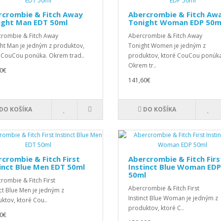
rcrombie & Fitch Away
Abercrombie & Fitch Aw
ight Man EDT 50ml
Tonight Woman EDP 50m
rombie & Fitch Away
Abercrombie & Fitch Away
ht Man je jedným z produktov,
Tonight Women je jedným z
 CouCou ponúka. Okrem trad..
produktov, ktoré CouCou ponúka
Okrem tr..
0€
141,60€
DO KOŠÍKA
DO KOŠÍKA
crombie & Fitch First
Abercrombie & Fitch Firs
inct Blue Men EDT 50ml
Instinct Blue Woman EDP
50ml
rombie & Fitch First
Abercrombie & Fitch First
nct Blue Men je jedným z
Instinct Blue Woman je jedným z
ktov, ktoré Cou..
produktov, ktoré C..
0€