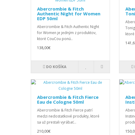
Abercrombie & Fitch
Abe
Authentic Night for Women
Ton
EDP 50ml
Aberc
Abercrombie & Fitch Authentic Night
Tonig
for Women je jedným z produktov,
ktoré
ktoré CouCou ponú..
141,6
138,00€
DO KOŠÍKA
Abercrombie & Fitch Fierce
Aber
Eau de Cologne 50ml
Inst
Abercrombie & Fitch Fierce patrí
Aberc
medzi nedostatkové produkty, ktoré
Insti
sa už prestali vyrábať...
produ
210,00€
150,0